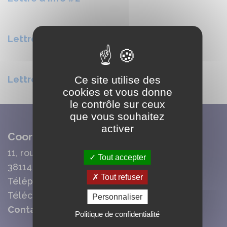
Lettre d'info #3
Ce site utilise des
Lettre d'info #4
cookies et vous donne
le contrôle sur ceux
que vous souhaitez
activer
Coordonnées Mairie
11, route de la Cour Basse
Tout accepter
38114 Vaujany
Tout refuser
Téléphone : 04 76 80 70 95
Télécopie : 04 76 80 78 37
Personnaliser
Contact mail
Politique de confidentialité