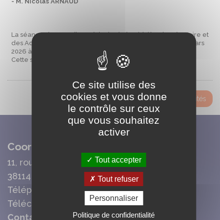
- M. Nicolas ARNAUD
La séance du conseil municipal relative à l'élection du Maire et
des Adjoints aura lieu en salle du Conseil Municipal le 20 mars
2026 à 19h.
Cette séance est publique.
Ce site utilise des
cookies et vous donne
Toutes les actualités
le contrôle sur ceux
que vous souhaitez
activer
Coordonnées Mairie
Tout accepter
11, route de la Cour Basse
38114 Vaujany
Tout refuser
Téléphone : 04 76 80 70 95
Personnaliser
Télécopie : 04 76 80 78 37
Politique de confidentialité
Contact mail