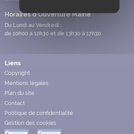
Horaires d'Ouverture Mairie
Du Lundi au Vendredi :
de 10h00 à 12h30 et de 13h30 à 17h30
Liens
Copyright
Mentions légales
Plan du site
Contact
Politique de confidentialité
Gestion des cookies