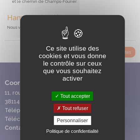
et le chemin de Champs-Fourier.
Hameau de Rif-Jany
Nous vous remercions pour votre compréhension.
Ce site utilise des
Toutes les actualités
cookies et vous donne
le contrôle sur ceux
que vous souhaitez
activer
Coordonnées Mairie
11, route de la Cour Basse
Tout accepter
38114 Vaujany
Tout refuser
Téléphone : 04 76 80 70 95
Télécopie : 04 76 80 78 37
Personnaliser
Contact mail
Politique de confidentialité