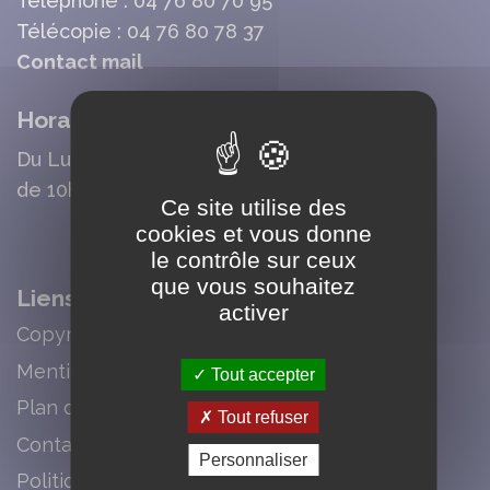
Téléphone : 04 76 80 70 95
Télécopie : 04 76 80 78 37
Contact mail
Horaires d'Ouverture Mairie
Du Lundi au Vendredi :
de 10h00 à 12h30 et de 13h30 à 17h30
Ce site utilise des
cookies et vous donne
le contrôle sur ceux
que vous souhaitez
Liens
activer
Copyright
Mentions légales
Tout accepter
Plan du site
Tout refuser
Contact
Personnaliser
Politique de confidentialité