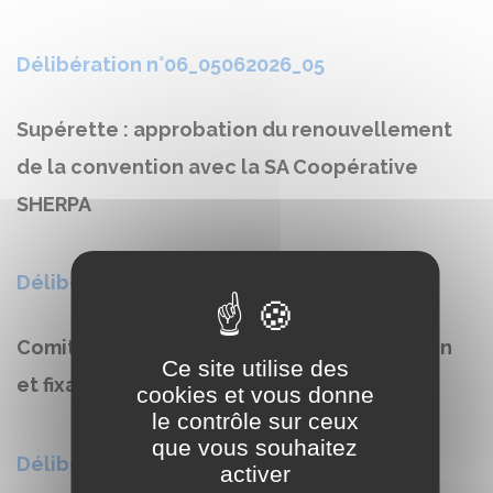
Délibération n°06_05062026_05
Supérette : approbation du renouvellement
de la convention avec la SA Coopérative
SHERPA
Délibération n°06_05062026_06
Comité Social Territorial local : composition
Ce site utilise des
et fixation du nombre de représentants
cookies et vous donne
le contrôle sur ceux
que vous souhaitez
Délibération n°06_05062026_07
activer