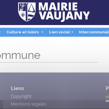
Culture et loisirs
Lien social
Intercommunal
...
...
...
commune
Liens
P
Copyright
Ad
Mentions légales