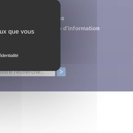
ettres d'informations
nscrivez-vous à la lettre d'information
ceux que vous
identialité
echercher