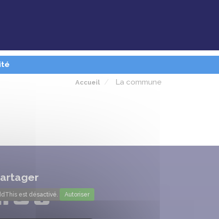
ité
La commune
Accueil
artager
dThis est désactivé.
Autoriser