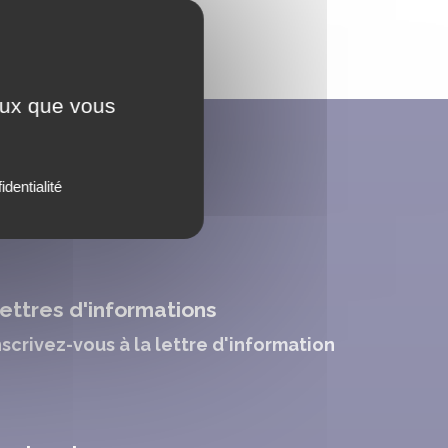
ceux que vous
artager
identialité
dThis est désactivé.
Autoriser
ettres d'informations
nscrivez-vous à la lettre d'information