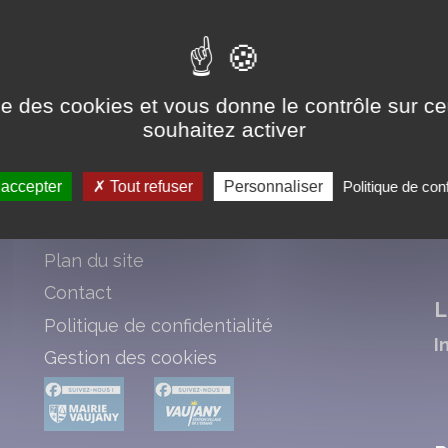
e
ise des cookies et vous donne le contrôle sur 
souhaitez activer
Liens
P
 accepter
Tout refuser
Personnaliser
Politique de conf
Copyright
Ad
Mentions légales
Plan du site
Contact
L
Politique de confidentialité
I
Gestion des cookies