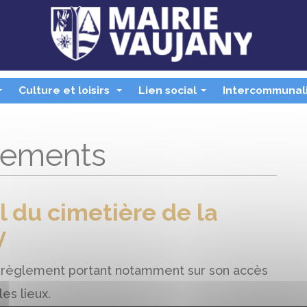
Culture et loisirs
Lien social
Intercommunal
...
...
...
lements
 du cimetière de la
y
'un règlement portant notamment sur son accès
es lieux.