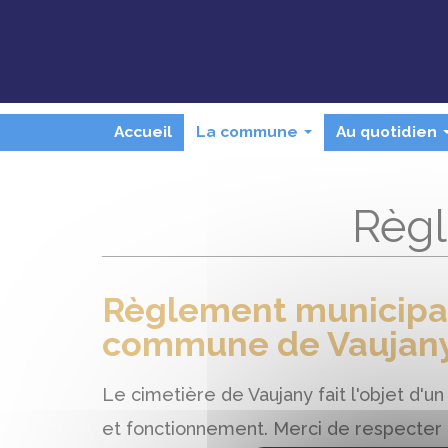
Panneau de gestion des cookies
Accueil
La commune
Au quotidien
...
Règ
Règlement municipal
commune de Vaujan
Le cimetière de Vaujany fait l'objet d
et fonctionnement. Merci de respecter l