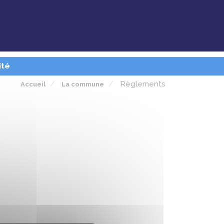
ité
Règlements
Accueil
La commune