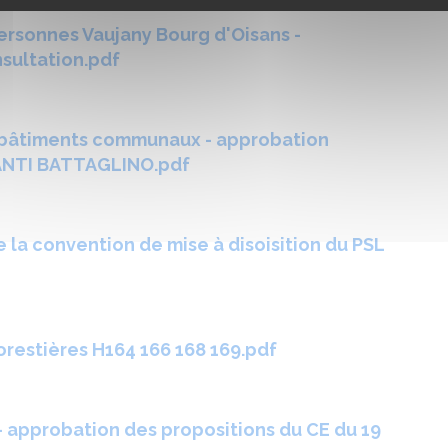
ersonnes Vaujany Bourg d'Oisans -
sultation.pdf
n bâtiments communaux - approbation
VANTI BATTAGLINO.pdf
la convention de mise à disoisition du PSL
orestières H164 166 168 169.pdf
- approbation des propositions du CE du 19