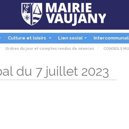
Culture et loisirs
Lien social
Intercommunal
...
...
...
Ordres du jour et comptes rendus de séances
CONSEILS MU
l du 7 juillet 2023