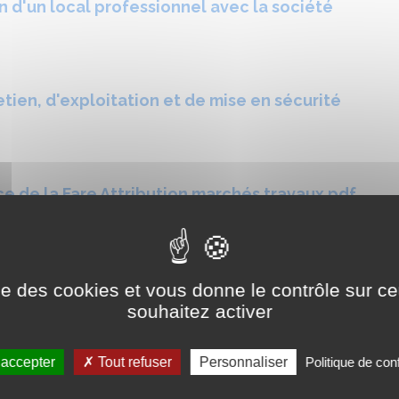
n d'un local professionnel avec la société
tien, d'exploitation et de mise en sécurité
 de la Fare Attribution marchés travaux.pdf
 Fare Lot 1 Approbation Avenant 1.pdf
ise des cookies et vous donne le contrôle sur 
souhaitez activer
n centre accueil de loisir avec hébergement
6,14 et 15.pdf
 accepter
Tout refuser
Personnaliser
Politique de conf