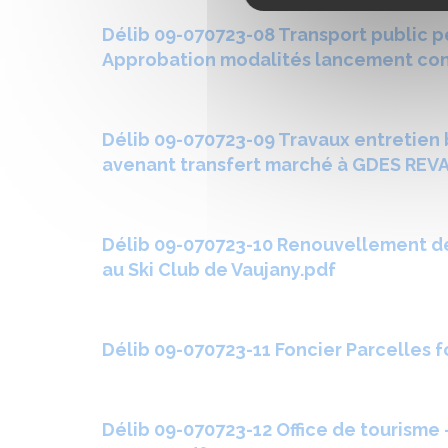
Délib 09-070723-08 Transport public p
Approbation modalités lancement con
Délib 09-070723-09 Travaux entretie
avenant transfert marché à GDES RE
Délib 09-070723-10 Renouvellement de 
au Ski Club de Vaujany.pdf
Délib 09-070723-11 Foncier Parcelles f
Délib 09-070723-12 Office de tourisme 