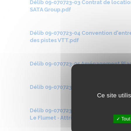
Délib 09-070723-03 Contrat de locatio
SATA Group.pdf
Délib 09-070723-04 Convention d'entre
des pistes VTT.pdf
Délib 09-070723-05 Aménagement Place
Délib 09-070723-06 Aménagement place
Ce site util
Délib 09-070723-07 Travaux rénovatio
Le Flumet - Attribution marchés lots 4,
Tout