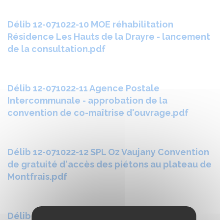
Délib 12-071022-10 MOE réhabilitation
Résidence Les Hauts de la Drayre - lancement
de la consultation.pdf
Délib 12-071022-11 Agence Postale
Intercommunale - approbation de la
convention de co-maîtrise d'ouvrage.pdf
Délib 12-071022-12 SPL Oz Vaujany Convention
de gratuité d'accès des piétons au plateau de
Montfrais.pdf
Délib 12-071022-13 Conventions pour le