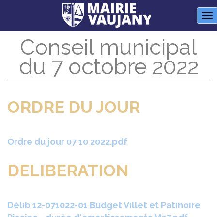
Panneau de gestion des cookies
M
Conseil municipal
du 7 octobre 2022
ORDRE DU JOUR
Ordre du jour 07 10 2022.pdf
DELIBERATION
Délib 12-071022-01 Budget Villet et Patinoire