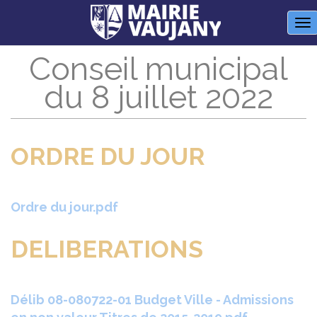
Panneau de gestion des cookies
M
Conseil municipal
du 8 juillet 2022
ORDRE DU JOUR
Ordre du jour.pdf
DELIBERATIONS
Délib 08-080722-01 Budget Ville - Admissions