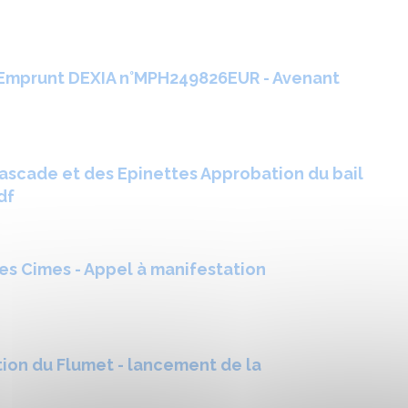
- Emprunt DEXIA n°MPH249826EUR - Avenant
ascade et des Epinettes Approbation du bail
df
es Cimes - Appel à manifestation
ion du Flumet - lancement de la