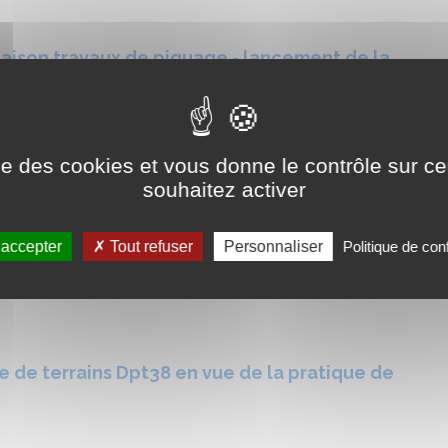
aison travaux de piquage - lancement de la
ions intellectuelles de communicatione et
ise des cookies et vous donne le contrôle sur 
souhaitez activer
 accepter
Tout refuser
Personnaliser
Politique de conf
gation pour l'organisation de services de
 de terrains Dpt38 en vue de la pratique de