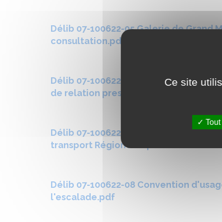
Délib 07-100622-05 Galerie de Grand M
consultation.pdf
Délib 07-100622-06 Marché de prestat
Ce site util
de relation presse.pdf
Tout
Délib 07-100622-07 Convention de délé
transport Région ARA.pdf
Délib 07-100622-08 Convention d'usage
l'escalade.pdf