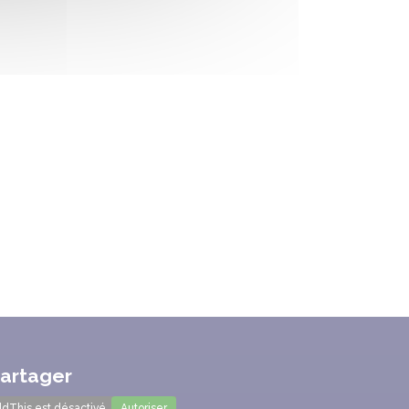
artager
dThis est désactivé.
Autoriser