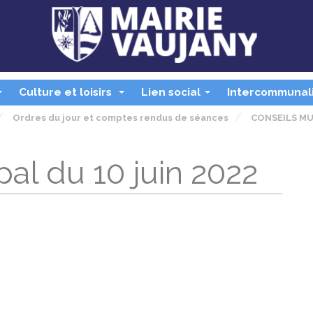
Culture et loisirs
Lien social
Intercommunal
...
...
...
Ordres du jour et comptes rendus de séances
CONSEILS MU
al du 10 juin 2022