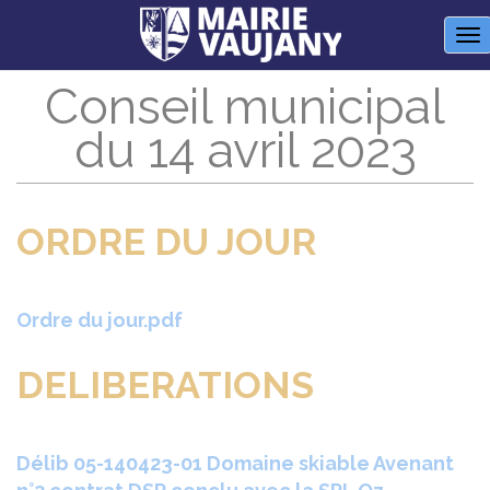
Panneau de gestion des cookies
M
Conseil municipal
du 14 avril 2023
ORDRE DU JOUR
Ordre du jour.pdf
DELIBERATIONS
Délib 05-140423-01 Domaine skiable Avenant