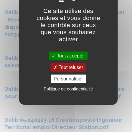
Ce site utilise des
Délib 05-140423-13 Appartement du Vaujaniat
cookies et vous donne
- Renouvellement convention mise à
le contrôle sur ceux
disposition au Syndicat Alpage Montfrais
que vous souhaitez
2023.pdf
activer
Tout accepter
Délib 05-140423-14 Création emplois
saisonniers été 2023.pdf
Tout refuser
Personnaliser
Délib 05-140423-15 Création emploi Infirmière
Politique de confidentialité
pour accroissement temporaire activité.pdf
Délib 05-140423-16 Création poste Ingénieur
Territorial emploi Directeur Station.pdf