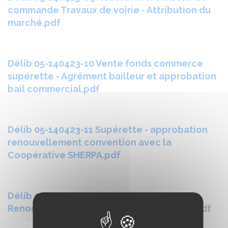
commande Travaux de voirie - Attribution du
marché.pdf
Délib 05-140423-10 Vente fonds commerce
supérette - Agrément bailleur et approbation
bail commercial.pdf
Délib 05-140423-11 Supérette - approbation
renouvellement convention avec la
Coopérative SHERPA.pdf
Délib 05-140423-12 Chalet alpage Bessey -
Renouvellement convention saison 2023.pdf