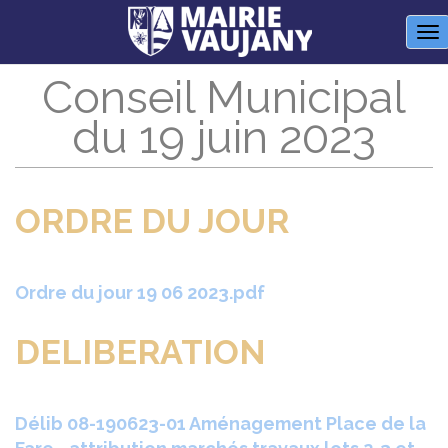
Panneau de gestion des cookies
M
Conseil Municipal
du 19 juin 2023
ORDRE DU JOUR
Ordre du jour 19 06 2023.pdf
DELIBERATION
Délib 08-190623-01 Aménagement Place de la