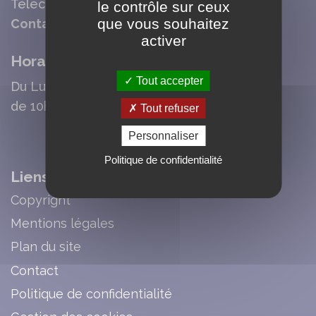
Télécopie : 04 76 80 78 37
le contrôle sur ceux
que vous souhaitez
Contact mail
activer
Horaires d'Ouverture Mairie
Tout accepter
Du Lundi au Vendredi :
de 10h00 à 12h30 et de 13h30 à 17h30
Tout refuser
Personnaliser
Politique de confidentialité
Liens
Copyright
Mentions légales
Plan du site
Contact
Politique de confidentialité