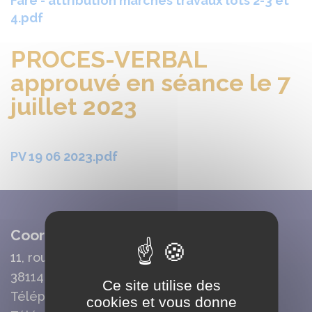
Fare - attribution marchés travaux lots 2-3 et
4.pdf
PROCES-VERBAL
approuvé en séance le 7
juillet 2023
PV 19 06 2023.pdf
Coordonnées Mairie
11, route de la Cour Basse
38114 Vaujany
Ce site utilise des
Téléphone : 04 76 80 70 95
cookies et vous donne