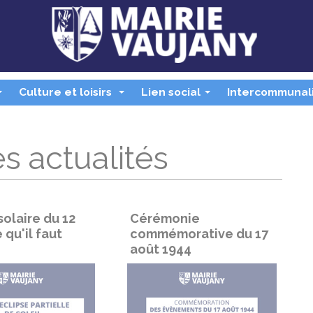
Culture et loisirs
Lien social
Intercommunal
...
...
...
s actualités
solaire du 12
Cérémonie
 qu'il faut
commémorative du 17
août 1944