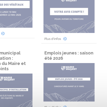
Plus d'infos
 municipal
Emplois jeunes : saison
ation :
été 2026
 du Maire et
ints