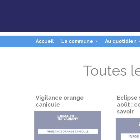
Panneau de gestion des cookies
Accueil
La commune
Au quotidien
...
Toutes le
Vigilance orange
Eclipse 
canicule
août : ce
savoir