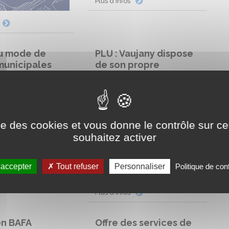
Plus d'infos
u mode de
PLU : Vaujany dispose
municipales
de son propre
document
d'urbanisme
ise des cookies et vous donne le contrôle sur 
souhaitez activer
 accepter
Tout refuser
Personnaliser
Politique de conf
Plus d'infos
on BAFA
Offre des services de